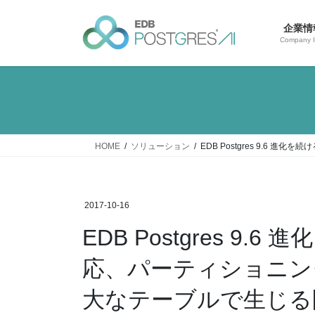
コ
ナ
ン
ビ
企業情
テ
ゲ
Company I
ン
ー
ツ
シ
へ
ョ
ス
ン
キ
に
ッ
移
HOME
ソリューション
EDB Postgres 9.
プ
動
2017-10-16
EDB Postgres 9
応、パーティショニン
大なテーブルで生じる