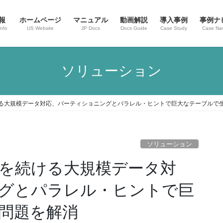
報
ホームページ
マニュアル
動画解説
導入事例
事例ナ
nfo
US Website
JP Docs
Docs Guide
Case Study
Case Nav
ソリューション
6 進化を続ける大規模データ対応、パーティショニングとパラレル・ヒントで巨大なテーブル
ソリューション
.6 進化を続ける大規模データ対
グとパラレル・ヒントで巨
問題を解消