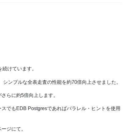
進化を続けています。
処理は、シンプルな全表走査の性能を約70倍向上させました。
がさらに約5倍向上します。
でもEDB Postgresであればパラレル・ヒントを使用
ページにて。