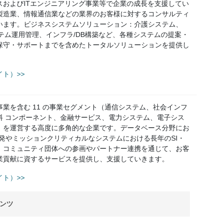
スおよびITエンジニアリング事業等で企業の成長を支援してい
製造業、情報通信業などの業界のお客様に対するコンサルティ
います。ビジネスシステムソリューション：介護システム、
テム運用管理、インフラ/DB構築など、各種システムの提案・
保守・サポートまでを含めたトータルソリューションを提供し
ト）>>
業を含む 11 の事業セグメント（通信システム、社会インフ
料 コンポーネント、金融サービス、電力システム、電子シス
）を運営する高度に多角的な企業です。データベース分野にお
発やミッションクリティカルなシステムにおける長年のSI・
、コミュニティ団体への参画やパートナー連携を通じて、お客
業貢献に資するサービスを提供し、支援していきます。
ト）>>
ンツ