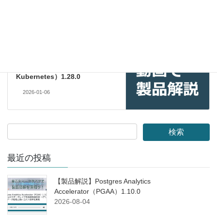
2025-12-23
製品情報
次の記事
【製品情報】EDB Postgres AI
for CloudNativePG™
Cluster（旧EDB Postgres for
Kubernetes）1.28.0
2026-01-06
最近の投稿
【製品解説】Postgres Analytics
Accelerator（PGAA）1.10.0
2026-08-04