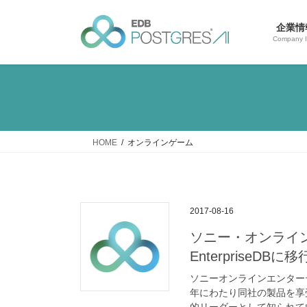
コ
ナ
ン
ビ
企業情
テ
ゲ
Company I
ン
ー
ツ
シ
へ
ョ
ス
ン
キ
に
ッ
移
HOME
オンラインゲーム
プ
動
2017-08-16
ソニー・オンライ
EnterpriseDBに移
ソニーオンラインエンター
年にわたり同社の製品を享
的リーダーとして知られて