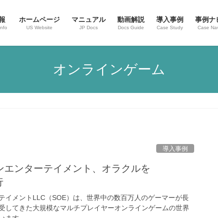
報
ホームページ
マニュアル
動画解説
導入事例
事例ナ
nfo
US Website
JP Docs
Docs Guide
Case Study
Case Nav
オンラインゲーム
導入事例
ンエンターテイメント、オラクルを
行
テイメントLLC（SOE）は、世界中の数百万人のゲーマーが長
受してきた大規模なマルチプレイヤーオンラインゲームの世界
います。