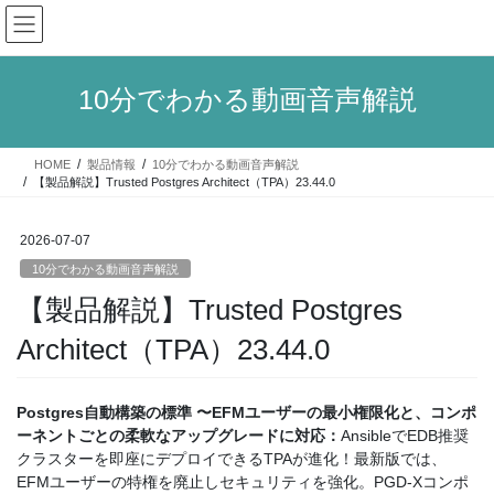
コ
ナ
ン
ビ
テ
ゲ
ン
ー
10分でわかる動画音声解説
ツ
シ
へ
ョ
ス
ン
HOME
製品情報
10分でわかる動画音声解説
キ
に
【製品解説】Trusted Postgres Architect（TPA）23.44.0
ッ
移
プ
動
2026-07-07
10分でわかる動画音声解説
【製品解説】Trusted Postgres
Architect（TPA）23.44.0
Postgres自動構築の標準 〜EFMユーザーの最小権限化と、コンポ
ーネントごとの柔軟なアップグレードに対応：
AnsibleでEDB推奨
クラスターを即座にデプロイできるTPAが進化！最新版では、
EFMユーザーの特権を廃止しセキュリティを強化。PGD-Xコンポ